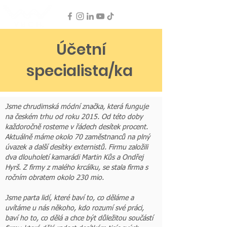
Účetní
specialista/ka
Jsme chrudimská módní značka, která funguje
na českém trhu od roku 2015. Od této doby
každoročně rosteme v řádech desítek procent.
Aktuálně máme okolo 70 zaměstnanců na plný
úvazek a další desítky externistů. Firmu založili
dva dlouholetí kamarádi Martin Kůs a Ondřej
Hyrš. Z firmy z malého krcálku, se stala firma s
ročním obratem okolo 230 mio.
Jsme parta lidí, které baví to, co děláme a
uvítáme u nás někoho, kdo rozumí své práci,
baví ho to, co dělá a chce být důležitou součástí