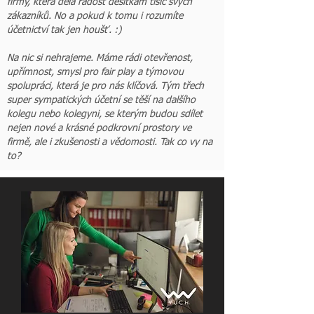
firmy, která dělá radost desítkám tisíc svých
zákazníků. No a pokud k tomu i rozumíte
účetnictví tak jen houšť. :)
Na nic si nehrajeme. Máme rádi otevřenost,
upřímnost, smysl pro fair play a týmovou
spolupráci, která je pro nás klíčová. Tým třech
super sympatických účetní se těší na dalšího
kolegu nebo kolegyni, se kterým budou sdílet
nejen nové a krásné podkrovní prostory ve
firmě, ale i zkušenosti a vědomosti. Tak co vy na
to?