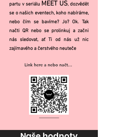
MEET US
partu v seriálu
, dozvědět
se o našich eventech, koho nabíráme,
nebo čím se bavíme? Jo? Ok. Tak
načti QR nebo se prolinkuj a začni
nás sledovat, ať Ti od nás už nic
zajímavého a čerstvého neuteče
Link here a nebo načti QR 👉
Naše hodnoty