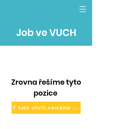
Job ve VUCH
Zrovna řešíme tyto
pozice
V tuto chvíli nemáme volné pozice