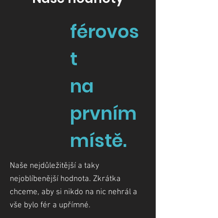
férovos
t
na
prvním
místě.
Naše nejdůležitější a taky
nejoblíbenější hodnota. Zkrátka
chceme, aby si nikdo na nic nehrál a
vše bylo fér a upřímné.