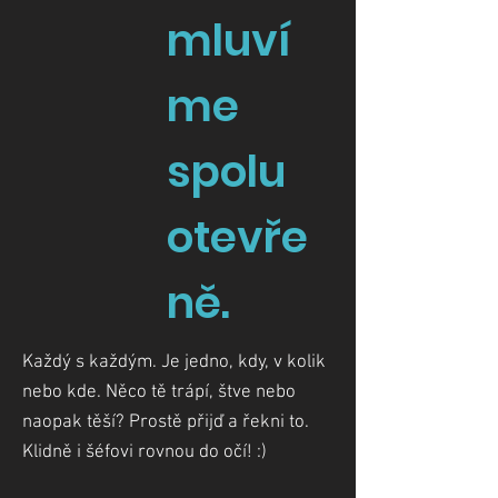
mluví
me
spolu
otevře
ně.
Každý s každým. Je jedno, kdy, v kolik
nebo kde. Něco tě trápí, štve nebo
naopak těší? Prostě přijď a řekni to.
Klidně i šéfovi rovnou do očí! :)