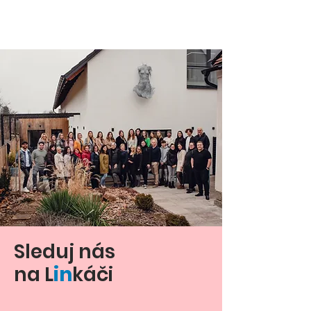
Sleduj nás
na L
in
káči