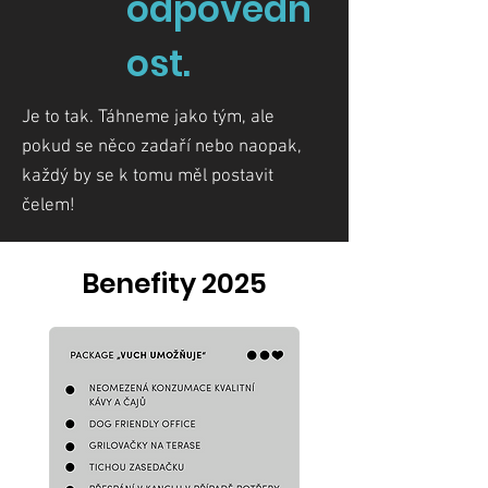
odpovědn
ost.
Je to tak. Táhneme jako tým, ale
pokud se něco zadaří nebo naopak,
každý by se k tomu měl postavit
čelem!
Benefity 2025