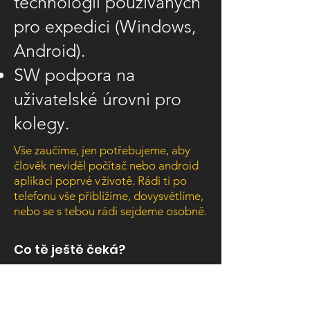
technologií používaných
pro expedici (Windows,
Android).
SW podpora na
uživatelské úrovni pro
kolegy.
Vše zaučíme, jen potřebujeme, aby
člověk neviděl počítač nebo android
aplikaci poprvé v životě. Rádi ti po
telefonu vše přiblížíme, dovysvětlíme,
nebo se s tebou rádi sejdeme osobně.
Co tě ještě čeká?
Co od nás dostaneš?
Odpovídající mzdové ohodnocení +