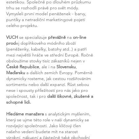
estetikou. Společně po dlouhém průzkumu
trhu se rozhodli právě pro svět módy.
Vymysleli první model peněženek - barvy,
puntíky a netradiční marketingové pojetí
celého projektu.
VUCH
se specializuje
převážně
na
on-line
prod
ej doplňkového módního zboží
(peněženky, kabelky, batohy atd..) a patří
mezi největší hráče ve střední Evropě. Ročně
obsloužíme stovky tisíc zákazníků nejen v
České Republice
, ale i na
Slovensku
,
Maďarsku
a dalších zemích Evropy. Poměrně
dynamicky rosteme, jak cestou rozšiřováním
sortimentu nebo další expanzí. Růst sebou
nese i spousty příležitostí pro nás jako pro
společnost, tak i pro
další šikovné, zkušené a
schopné lidi.
Hledáme manažera
s analytickým myšlením,
který se ujme této role v naší dynamicky se
rozvíjející společnosti. Jako klíčový člen
našeho vedení budete mít na starost
výrobní, nákupní a částečně také obchodní