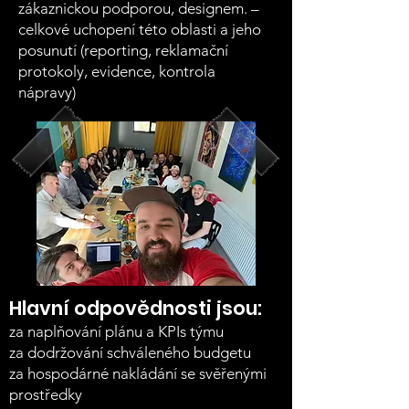
zákaznickou podporou, designem. –
celkové uchopení této oblasti a jeho
posunutí (reporting, reklamační
protokoly, evidence, kontrola
nápravy)
Hlavní odpovědnosti jsou:
za naplňování plánu a KPIs týmu
za dodržování schváleného budgetu
za hospodárné nakládání se svěřenými
prostředky