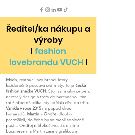
Ředitel/ka nákupu a
výroby
I
fashion
lovebrandu VUCH
I
M
óda, rostoucí love brand, který
každoročně posouvá své limity. To je
česká
fashion značka VUCH
. Stojí za ní silný příběh,
neotřelý design a trefa do barevného - tím
totiž před několika lety udělala díru do trhu.
Vznikla v roce 2015
na popud dvou
kamarádů.
Martin
a
Ondřej
dlouho
přemýšleli, do čeho by se mohli společně
pustit. Ondřej měl zkušenosti s on-line
bussinesem a Martin zase s grafikou a