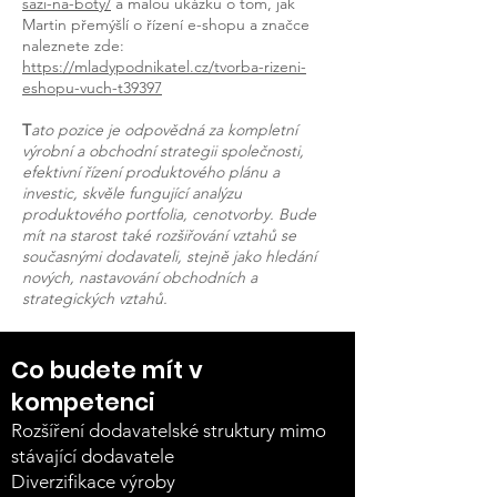
sazi-na-boty/
a malou ukázku o tom, jak
Martin přemýšlí o řízení e-shopu a značce
naleznete zde:
https://mladypodnikatel.cz/tvorba-rizeni-
eshopu-vuch-t39397
T
ato pozice je odpovědná za kompletní
výrobní a obchodní strategii společnosti,
efektivní řízení produktového plánu a
investic, skvěle fungující analýzu
produktového portfolia, cenotvorby. Bude
mít na starost také rozšiřování vztahů se
současnými dodavateli, stejně jako hledání
nových, nastavování obchodních a
strategických vztahů.
Co budete mít v
kompetenci
Rozšíření dodavatelské struktury mimo
stávající dodavatele
Diverzifikace výroby