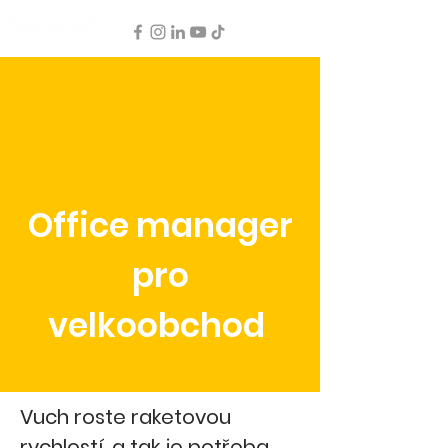
Office manager
pro
velkoobchod
Vuch roste raketovou
rychlostí, a tak je potřeba