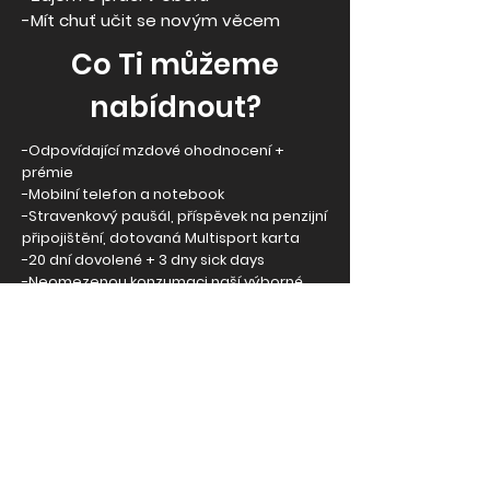
-Mít chuť učit se novým věcem
Co Ti můžeme
nabídnout?
-Odpovídající mzdové ohodnocení +
prémie
-Mobilní telefon a notebook
-Stravenkový paušál, příspěvek na penzijní
připojištění, dotovaná Multisport karta
-20 dní dovolené + 3 dny sick days
-Neomezenou konzumaci naší výborné
kávy a čajů
-Možnost flexibilní pracovní doby
-Příjemné pracovní prostředí se
zahrádkou v blízkosti Chrudimi
-Jedinečnou možnost být součástí
originální módní firmy a podílet se na jejím
rozvoji