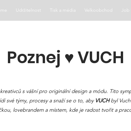
áme
Udržitelnost
Tisk a média
Velkoobchod
Job
Poznej ♥️ VUCH
 kreativců s vášní pro originální design a módu. Tito sy
řídí své týmy, procesy a snaží se o to, aby
VUCH
byl Vuche
čkou, lovebrandem a místem, kde je radost tvořit a praco