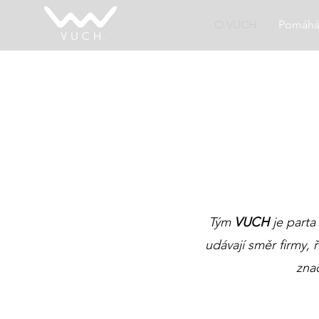
O VUCH
Pomáh
Tým
VUCH
je parta
udávají směr firmy, 
zna