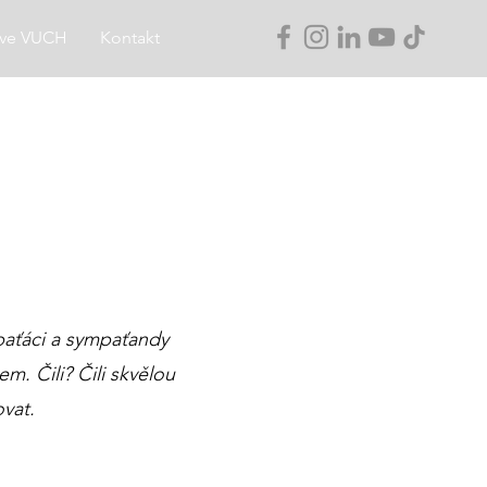
 ve VUCH
Kontakt
mpaťáci a sympaťandy
m. Čili? Čili skvělou
vat.