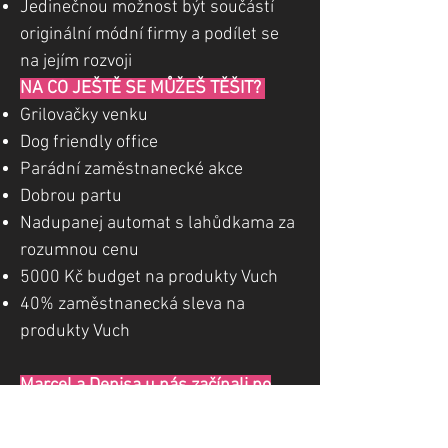
Jedinečnou možnost být součástí
originální módní firmy a podílet se
na jejím rozvoji
NA CO JEŠTĚ SE MŮŽEŠ TĚŠIT?
Grilovačky venku
Dog friendly office
Parádní zaměstnanecké akce
Dobrou partu
Nadupanej automat s lahůdkama za
rozumnou cenu
5000 Kč budget na produkty Vuch
40% zaměstnanecká sleva na
produkty Vuch
Marcel a Denisa u nás začínali po
střední škole. A dneska? Jeden
navrhuje bágly a další věci a druhá