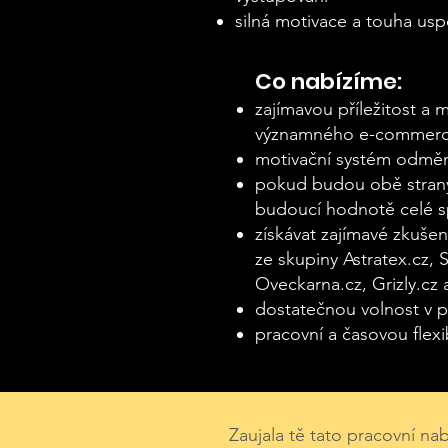
silná motivace a touha usp
Co nabízíme:
zajímavou příležitost 
významného e-commerce
motivační systém odměn
pokud budou obě strany
budoucí hodnotě celé s
získávat zajímavé zkušen
ze skupiny Astratex.cz,
Oveckarna.cz, Grizly.cz a
dostatečnou volnost v 
pracovní a časovou flexib
Zaujala tě tato pracovní nab