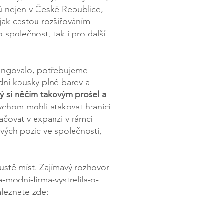
ků nejen v České Republice,
jak cestou rozšiřováním
 společnost, tak i pro další
fungovalo, potřebujeme
dní kousky plné barev a
ý si něčím takovým prošel a
bychom mohli atakovat hranici
čovat v expanzi v rámci
vých pozic ve společnosti,
ustě míst. Zajímavý rozhovor
-modni-firma-vystrelila-o-
aleznete zde: