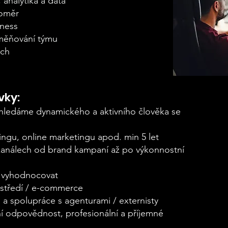
analytika a data
poměr
eness
dměňování týmu
ách
ky:
, hledáme dynamického a aktivního člověka se
ingu, online marketingu apod. min 5 let
h kanálech od brand kampaní až po výkonnostní
t vyhodnocovat
rostředí / e-commerce
a spolupráce s agenturami / externisty
í odpovědnost, profesionální a příjemné