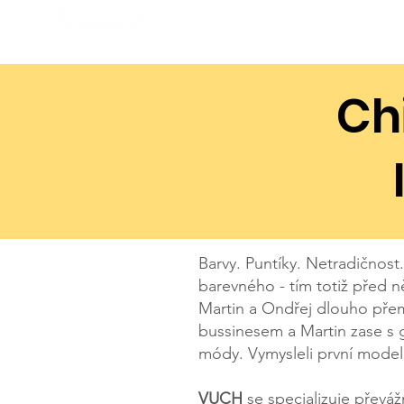
O VUCH
Pomáh
Ch
Barvy. Puntíky. Netradičnost
barevného - tím totiž před n
Martin a Ondřej dlouho přemý
bussinesem a Martin zase s 
módy. Vymysleli první model 
VUCH
se specializuje převá