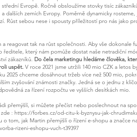
ve střední Evropě. Ročně obsloužíme stovky tisíc zákazní
u a dalších zemích Evropy. Poměrně dynamicky rosteme, 
. Růst sebou nese i spousty příležitostí pro nás jako pro
m a reagovat tak na růst společnosti. Aby vše dokonale 
ho ředitele, který nám pomůže dostat naše netradiční mó
tví zákazníků.
Do čela marketingu hledáme člověka, kter
oli uspět.
V roce 2021 jsme utržili 140 mio CZK a letos 
ku 2025 chceme dosáhnout tržeb více než 500 mio, pokra
lším zvyšování známosti značky. Jedná se o jednu z klíčo
odpovědná za řízení rozpočtu ve vyšších desítkách mio.
ádi přemýšlí, si můžete přečíst nebo poslechnout na spo
 zde :
https://forbes.cz/od-citu-k-byznysu-jak-chrudimska
 o tom, jak Martin přemýšlí o řízení e-shopu a značce n
tvorba-rizeni-eshopu-vuch-t39397