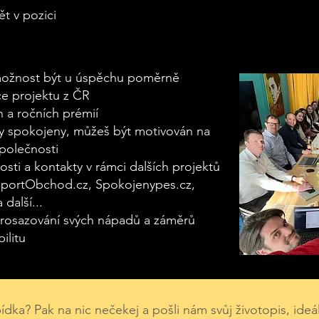
ět v pozici
a možnost být u úspěchu poměrně
 projektu z ČR
 a ročních prémií
 spokojeny, můžeš být motivován na
polečnosti
osti a kontakty v rámci dalších projektů
 SportObchod.cz, Spokojenypes.cz,
 další...
prosazování svých nápadů a záměrů
ilitu
ídka? Pak na nic nečekej a pošli nám svůj životopis, ideá