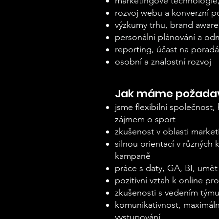
marketingové technologie, 
rozvoj webu a konverzní 
výzkumy trhu, brand awar
personální plánování a o
reporting, účast na porad
osobní a znalostní rozvoj
Jak máme požadav
jsme flexibilní společnost
zájmem o sport
zkušenost v oblasti market
silnou orientací v různýc
kampaně
práce s daty, GA, BI, umě
pozitivní vztah k online p
zkušenosti s vedením týmu 
komunikativnost, maximáln
vystupování