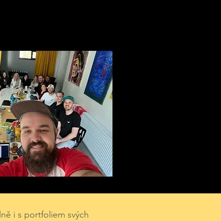
lně i s portfoliem svých