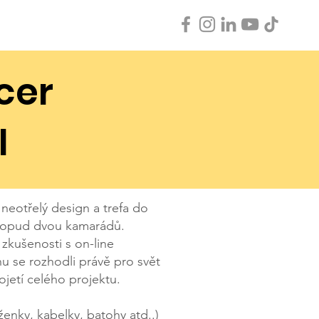
 ve VUCH
Kontakt
cer
I
h, neotřelý design a trefa do
a popud dvou kamarádů.
zkušenosti s on-line
u se rozhodli právě pro svět
jetí celého projektu.
enky, kabelky, batohy atd..)