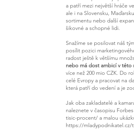
a patří mezi největší hráče 
ale i na Slovensku, Maďarsk
sortimentu nebo další expanzí
šikovné a schopné lidi.
Snažíme se posilovat náš tý
posílit pozici marketingové
radost ještě k většímu množs
nebo má dost ambicí v této r
více než 200 mio CZK. Do ro
celé Evropy a pracovat na da
která patří do vedení a je z
Jak oba zakladatelé a kamar
naleznete v časopisu Forbes
tisic-procent/
a malou ukázku
https://mladypodnikatel.cz/