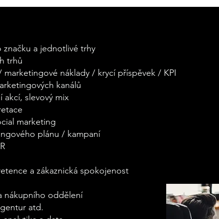
 značku a jednotlivé trhy
h trhů
 / marketingové náklady / krycí příspěvek / KPI
marketingových kanálů
 akcí, slevový mix
pretace
cial marketing
tingového plánu / kampaní
PR
retence a zákaznická spokojenost
a nákupního oddělení
agentur atd.