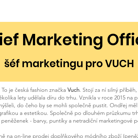
áme
Udržitelnost
Tisk a média
Velkoobchod
Job
ief Marketing Offi
I
šéf marketingu pro VUCH
. To je česká fashion značka
Vuch
. Stojí za ní silný příbě
ěkolika lety udělala díru do trhu. Vznikla v roce 2015 n
šleli, do čeho by se mohli společně pustit. Ondřej měl 
grafikou a estetikou. Společně po dlouhém průzkumu trh
peněženek - barvy, puntíky a netradiční marketingové po
žně na on-line prodej doplňkového módního zboží (peněž