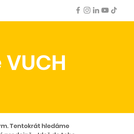
 ve VUCH
Kontakt
e VUCH
 tým. Tentokrát hledáme