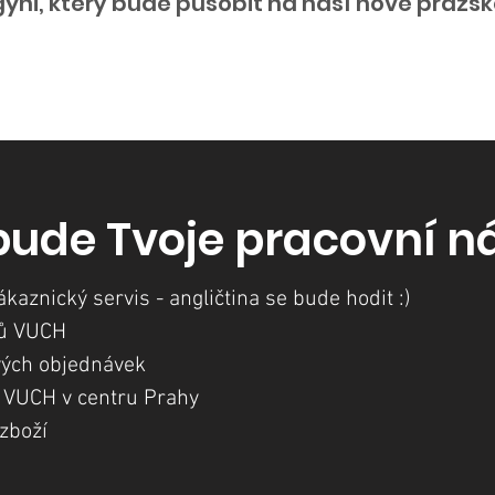
gyni, který bude působit na naší nové pražs
bude Tvoje pracovní n
aznický servis - angličtina se bude hodit :)
tů VUCH
vých objednávek
u VUCH v centru Prahy
 zboží