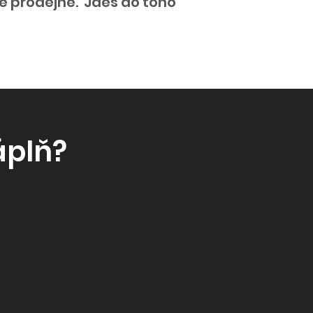
ké prodejně. Jdeš do toho
áplň?