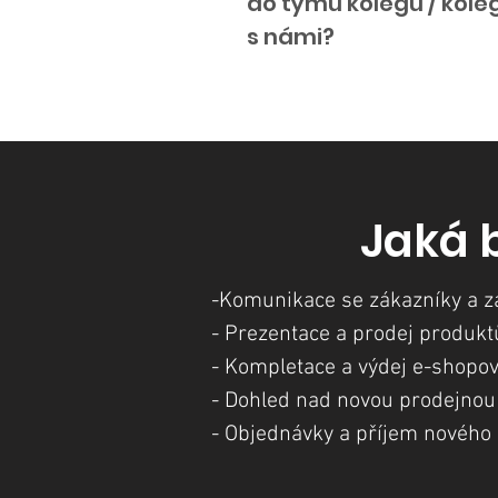
do týmu kolegu / kole
s námi?
Jaká 
-Komunikace se zákazníky a zák
- Prezentace a prodej produk
- Kompletace a výdej e-shopo
- Dohled nad novou prodejno
- Objednávky a příjem nového