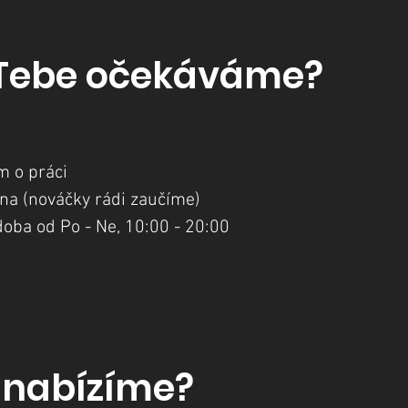
 Tebe očekáváme?
m o práci
tána (nováčky rádi zaučíme)
í doba od Po - Ne, 10:00 - 20:00
i nabízíme?