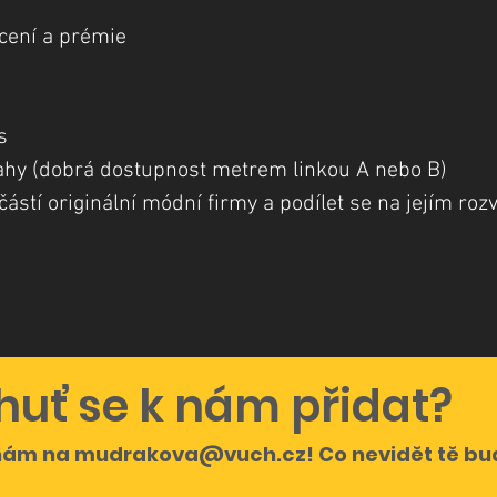
ocení a prémie
s
rahy (dobrá dostupnost metrem linkou A nebo B)
stí originální módní firmy a podílet se na jejím rozv
huť se k nám přidat?
 nám na
mudrakova@vuch.cz
! Co nevidět tě b