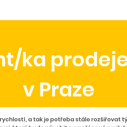
áme
Udržitelnost
Tisk a média
Velkoobchod
Job
nt/ka prodej
v Praze
rychlostí, a tak je potřeba stále rozšiřovat