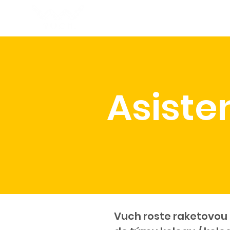
O VUCH
Pomáh
Asiste
Vuch roste raketovou 