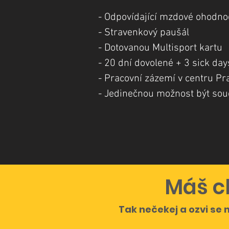
- Odpovídající mzdové ohodn
- Stravenkový paušál
- Dotovanou Multisport kartu
- 20 dní dovolené + 3 sick day
- Pracovní zázemí v centru P
- Jedinečnou možnost být součá
Máš c
Tak nečekej a ozvi se