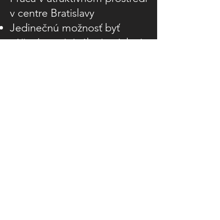
v centre Bratislavy
Jedinečnú možnosť byť
súčasťou originálnej módnej
firmy a podieľať sa na jej
rozvoji
40% zamestnaneckú zľavu na
produkty
200 Euro budget na nákup
produktov VUCH
Zľavy na partnerských
eshopoch (Astratex, Grizly,
Ovečkarna, Sportego,
Spokojeny pes)
Cafeteria
13. plat