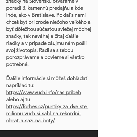
značky na Slovensku otvárame v
poradí 3. kamennú predajňu a kde
inde, ako v Bratislave. Pokiaľ s nami
chceš byť pri zrode niečoho veľkého a
byť dôležitou súčasťou sviežej módnej
značky, tak neváhaj a čítaj ďalšie
riadky a v prípade záujmu nám pošli
svoj životopis. Radi sa s tebou
porozprávame a povieme si všetko
potrebné.
Ďalšie informácie si môžeš dohľadať
napríklad tu:
https://www.vuch.info/nas-pribeh
alebo aj tu
https://forbes.cz/puntiky-za-dve-ste-
milionu-vuch-si-sahl-na-rekordni-
obrat-a-sazi-na-boty/